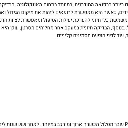
שובים ביותר ברפואה המודרנית, במיוחד בתחום האונקולוגיה. הבדיקה
ירים, כאשר היא מאפשרת לרופאים לזהות את מיקום הגידול ואת
 משמשת כלי חיוני להערכת יעילות הטיפול ומאפשרת לצוות הרפ
בנוסף, הבדיקה חיונית במעקב אחר מחלימים מסרטן, שכן היא
עוד לפני הופעת תסמינים קליניים.
מומחה לרפואה גרעינית ורדיולוגיה, המפענח בדיקות PET-CT עובר מסלול הכשרה ארוך ומורכב במיוחד. לאחר שש שנות ל