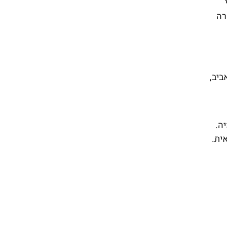
רה
ביב,
ה.
ית.