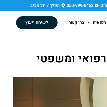
Off
050-999-0463
הפלך 7 תל אביב
רפואית
צרו קשר
לשיחת ייעוץ