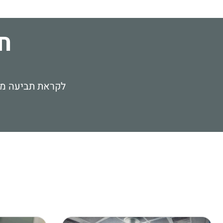
ח
לקראת תביעה מש