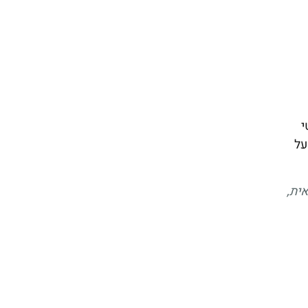
י
על
ית,