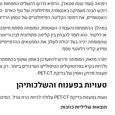
רפואה (ועוד שנת סטאז'), הרופא נדרש להשלים התמחות של
רוכש הבנה מעמיקה באנטומיה ופיזיולוגיה של גוף האדם. ה
האנטומיים, את דפוסי הקליטה הפיזיולוגיים של הסמן הרדי
במהלך ההתמחות והעבודה השוטפת, המומחה מפתח מיומנות יי
או דלקתי. הוא לומד להבחין בין קליטה פתולוגית לבין וריאצ
שהמומחה יהיה בעל יכולת לשלב את הממצאים ההדמייתיים 
ומידע קליני רלוונטי נוסף.
יתרה מזאת, המומחה נדרש להתעדכן באופן שוטף בהתפתחויו
ולהיות בקיא בפרוטוקולים הטיפוליים העדכניים ביותר. רק ש
פענוח מדויק ואמין של בדיקת PET-CT.
טעויות בפענוח והשלכותיהן
טעות בפענוח בדיקת PET-CT עלולה להיות הרת גורל. הסיכונים העיקריים כוללים:
תוצאות שליליות כוזבות: